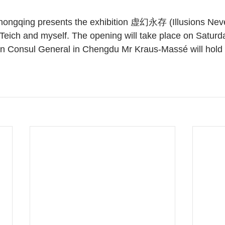
ongqing presents the exhibition 虚幻永存 (Illusions Never
Teich and myself. The opening will take place on Saturda
 Consul General in Chengdu Mr Kraus-Massé will hold 