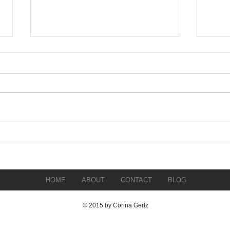
ASIA POP
PHO
HOME
ABOUT
CONTACT
BLOG
© 2015 by Corina Gertz