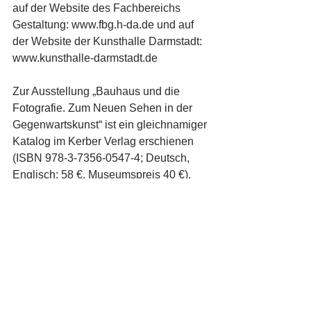
auf der Website des Fachbereichs 
Gestaltung: www.fbg.h-da.de und auf 
der Website der Kunsthalle Darmstadt: 
www.kunsthalle-darmstadt.de
Zur Ausstellung „Bauhaus und die 
Fotografie. Zum Neuen Sehen in der 
Gegenwartskunst“ ist ein gleichnamiger 
Katalog im Kerber Verlag erschienen 
(ISBN 978-3-7356-0547-4; Deutsch, 
Englisch; 58 €, Museumspreis 40 €).
Die Ausstellung wird im „Fonds 
Bauhaus heute“ der Kulturstiftung des 
Bundes sowie durch das Hessische 
Ministerium für Wissenschaft und Kunst 
und die Hochschule Darmstadt 
gefördert. Sie ist Bestandteil des 
bundesweiten Jubiläumsprogramms 