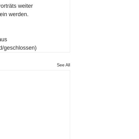
rträts weiter 
ein werden.
aus
ed/geschlossen)
See All